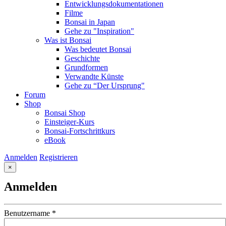
Entwicklungsdokumentationen
Filme
Bonsai in Japan
Gehe zu "Inspiration"
Was ist Bonsai
Was bedeutet Bonsai
Geschichte
Grundformen
Verwandte Künste
Gehe zu “Der Ursprung"
Forum
Shop
Bonsai Shop
Einsteiger-Kurs
Bonsai-Fortschrittkurs
eBook
Anmelden
Registrieren
×
Anmelden
Benutzername
*