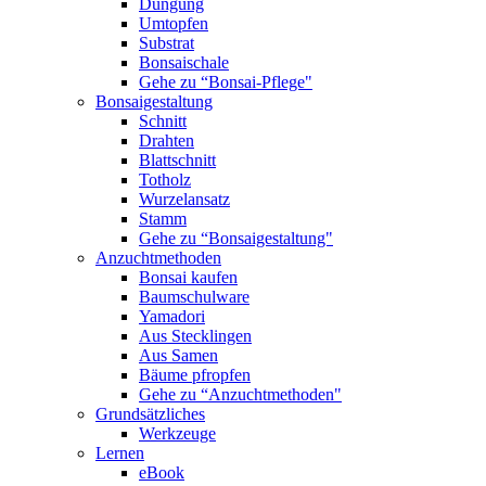
Düngung
Umtopfen
Substrat
Bonsaischale
Gehe zu “Bonsai-Pflege"
Bonsaigestaltung
Schnitt
Drahten
Blattschnitt
Totholz
Wurzelansatz
Stamm
Gehe zu “Bonsaigestaltung"
Anzuchtmethoden
Bonsai kaufen
Baumschulware
Yamadori
Aus Stecklingen
Aus Samen
Bäume pfropfen
Gehe zu “Anzuchtmethoden"
Grundsätzliches
Werkzeuge
Lernen
eBook