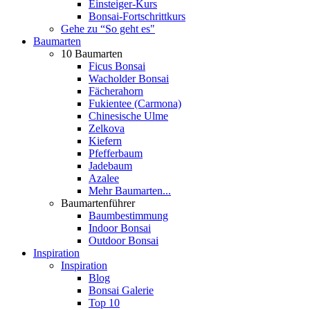
Einsteiger-Kurs
Bonsai-Fortschrittkurs
Gehe zu “So geht es"
Baumarten
10 Baumarten
Ficus Bonsai
Wacholder Bonsai
Fächerahorn
Fukientee (Carmona)
Chinesische Ulme
Zelkova
Kiefern
Pfefferbaum
Jadebaum
Azalee
Mehr Baumarten...
Baumartenführer
Baumbestimmung
Indoor Bonsai
Outdoor Bonsai
Inspiration
Inspiration
Blog
Bonsai Galerie
Top 10