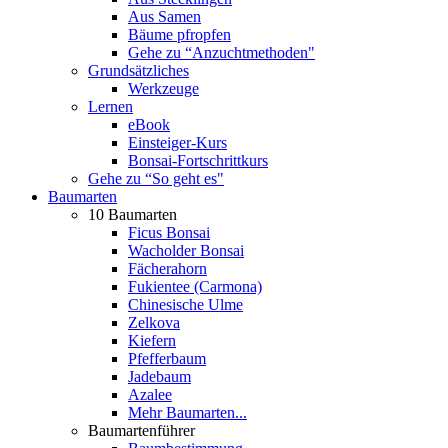
Aus Samen
Bäume pfropfen
Gehe zu “Anzuchtmethoden"
Grundsätzliches
Werkzeuge
Lernen
eBook
Einsteiger-Kurs
Bonsai-Fortschrittkurs
Gehe zu “So geht es"
Baumarten
10 Baumarten
Ficus Bonsai
Wacholder Bonsai
Fächerahorn
Fukientee (Carmona)
Chinesische Ulme
Zelkova
Kiefern
Pfefferbaum
Jadebaum
Azalee
Mehr Baumarten...
Baumartenführer