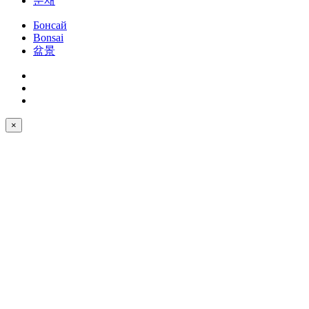
분재
Бонсай
Bonsai
盆景
×