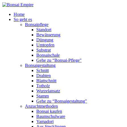
Home
So geht es
Bonsaipflege
Standort
Bewässerung
Düngung
Umtopfen
Substrat
Bonsaischale
Gehe zu “Bonsai-Pflege"
Bonsaigestaltung
Schnitt
Drahten
Blattschnitt
Totholz
Wurzelansatz
Stamm
Gehe zu “Bonsaigestaltung"
Anzuchtmethoden
Bonsai kaufen
Baumschulware
Yamadori
Aus Stecklingen