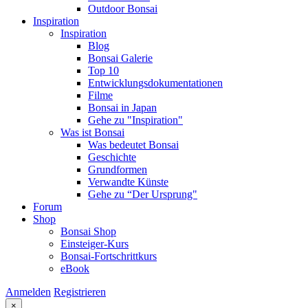
Outdoor Bonsai
Inspiration
Inspiration
Blog
Bonsai Galerie
Top 10
Entwicklungsdokumentationen
Filme
Bonsai in Japan
Gehe zu "Inspiration"
Was ist Bonsai
Was bedeutet Bonsai
Geschichte
Grundformen
Verwandte Künste
Gehe zu “Der Ursprung"
Forum
Shop
Bonsai Shop
Einsteiger-Kurs
Bonsai-Fortschrittkurs
eBook
Anmelden
Registrieren
×