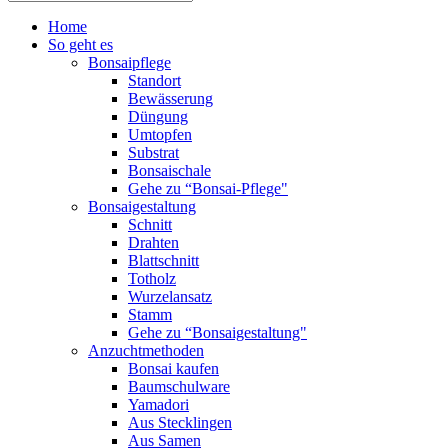
Home
So geht es
Bonsaipflege
Standort
Bewässerung
Düngung
Umtopfen
Substrat
Bonsaischale
Gehe zu “Bonsai-Pflege"
Bonsaigestaltung
Schnitt
Drahten
Blattschnitt
Totholz
Wurzelansatz
Stamm
Gehe zu “Bonsaigestaltung"
Anzuchtmethoden
Bonsai kaufen
Baumschulware
Yamadori
Aus Stecklingen
Aus Samen