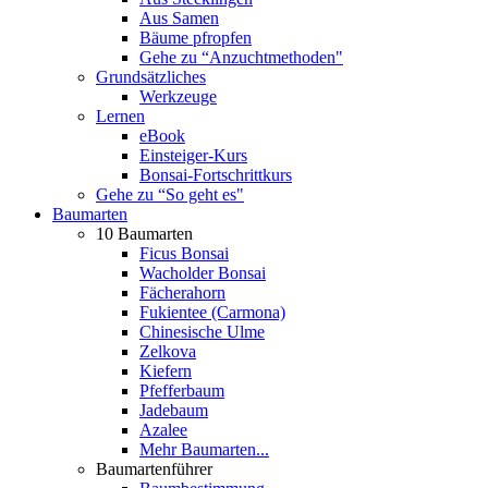
Aus Samen
Bäume pfropfen
Gehe zu “Anzuchtmethoden"
Grundsätzliches
Werkzeuge
Lernen
eBook
Einsteiger-Kurs
Bonsai-Fortschrittkurs
Gehe zu “So geht es"
Baumarten
10 Baumarten
Ficus Bonsai
Wacholder Bonsai
Fächerahorn
Fukientee (Carmona)
Chinesische Ulme
Zelkova
Kiefern
Pfefferbaum
Jadebaum
Azalee
Mehr Baumarten...
Baumartenführer