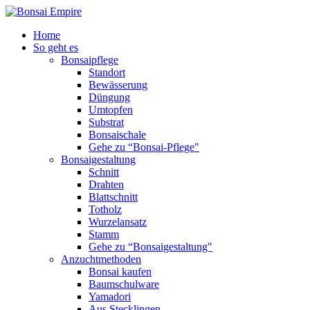
Home
So geht es
Bonsaipflege
Standort
Bewässerung
Düngung
Umtopfen
Substrat
Bonsaischale
Gehe zu “Bonsai-Pflege"
Bonsaigestaltung
Schnitt
Drahten
Blattschnitt
Totholz
Wurzelansatz
Stamm
Gehe zu “Bonsaigestaltung"
Anzuchtmethoden
Bonsai kaufen
Baumschulware
Yamadori
Aus Stecklingen