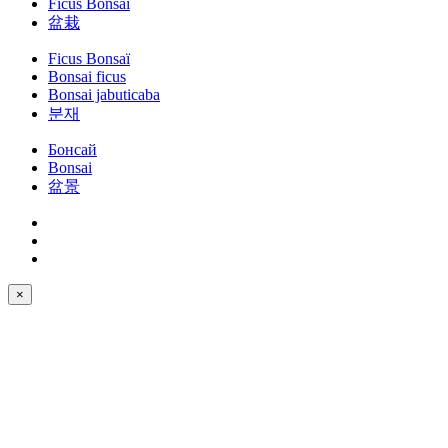
Ficus Bonsai
盆栽
Ficus Bonsaï
Bonsai ficus
Bonsai jabuticaba
분재
Бонсай
Bonsai
盆景
×