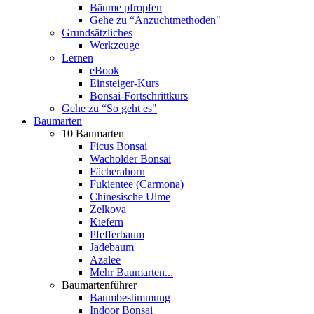
Bäume pfropfen
Gehe zu “Anzuchtmethoden"
Grundsätzliches
Werkzeuge
Lernen
eBook
Einsteiger-Kurs
Bonsai-Fortschrittkurs
Gehe zu “So geht es"
Baumarten
10 Baumarten
Ficus Bonsai
Wacholder Bonsai
Fächerahorn
Fukientee (Carmona)
Chinesische Ulme
Zelkova
Kiefern
Pfefferbaum
Jadebaum
Azalee
Mehr Baumarten...
Baumartenführer
Baumbestimmung
Indoor Bonsai