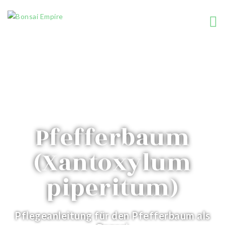
Baumarten
Pfefferbaum
(Xantoxylum
piperitum)
Pflegeanleitung für den Pfefferbaum als